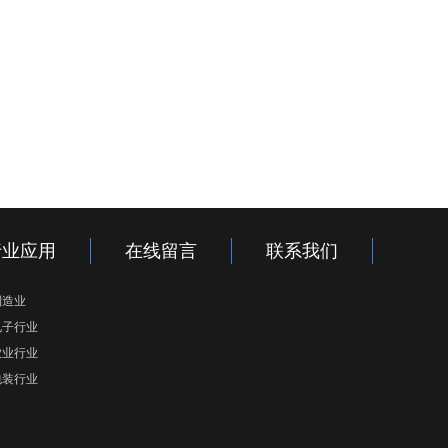
行业应用
在线留言
联系我们
制造业
电子行业
农业行业
包装行业