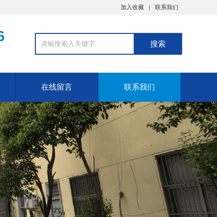
加入收藏
联系我们
6
在线留言
联系我们