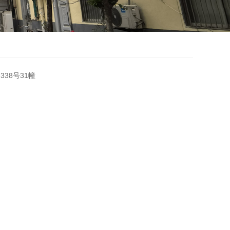
38号31幢