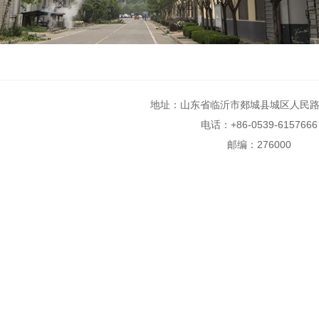
地址：山东省临沂市郯城县城区人民路3
电话：+86-0539-6157666
邮编：276000