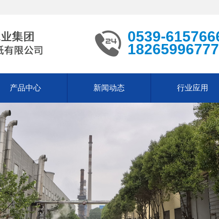
0539-615766
18265996777
产品中心
新闻动态
行业应用