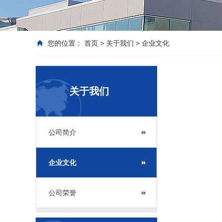
您的位置：
首页
>
关于我们
>
企业文化
关于我们
公司简介
企业文化
公司荣誉