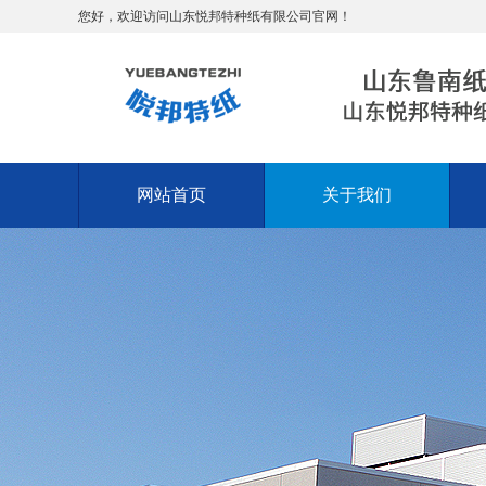
您好，欢迎访问山东悦邦特种纸有限公司官网！
网站首页
关于我们