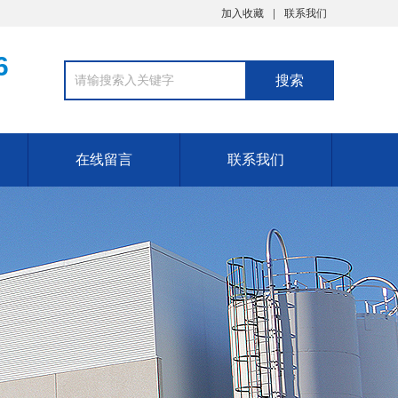
加入收藏
联系我们
6
在线留言
联系我们