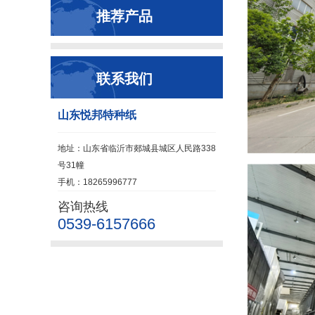
推荐产品
联系我们
山东悦邦特种纸
地址：山东省临沂市郯城县城区人民路338
号31幢
手机：18265996777
咨询热线
0539-6157666